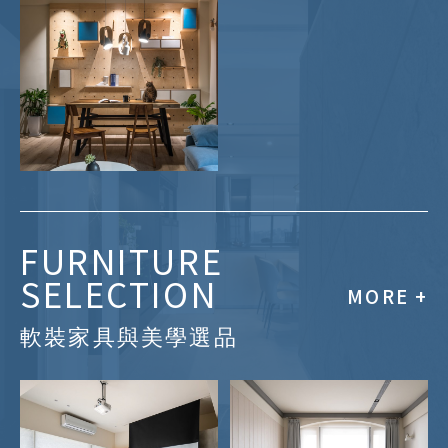
將品牌精神落實於空間設計
FURNITURE
高效率的商用動線規劃
SELECTION
MORE +
坪效與體驗極大化
軟裝家具與美學選品
嚴選耐用商用建材
了解更多