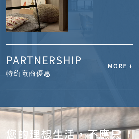
藝術塗料匠人質地
PARTNERSHIP
家具選品美學配置
MORE +
特約廠商優惠
燈光植栽氛圍營造
視聽香氛五感體驗
專業把關：成交即享全室專業驗屋服務
家飾布料窗簾選用
預算減輕：特約專屬設計費折扣回饋
安心延續：延長至 3 年的長期品質保固
了解更多
您的理想生活，不應只
鄰里共享：三戶以上同行享有團購禮遇