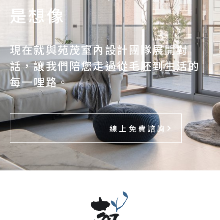
彈性洽談：針對不同需求可洽談專屬特約方
是想像
案
現在就與苑茂室內設計團隊展開對
話，讓我們陪您走過從毛胚到生活的
了解更多
每一哩路。
線上免費諮詢