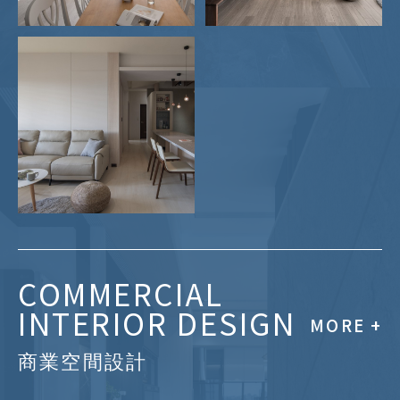
量身打造個人居家美學
COMMERCIAL
3D 虛擬預視掌握空間比例
INTERIOR DESIGN
MORE +
嚴選高品質建材
商業空間設計
專業監工完美落地